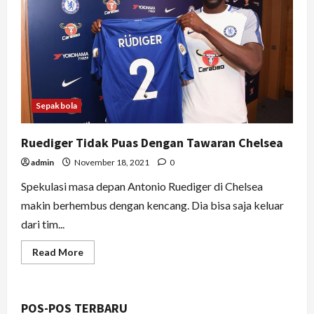
Sepakbola
Ruediger Tidak Puas Dengan Tawaran Chelsea
admin
November 18, 2021
0
Spekulasi masa depan Antonio Ruediger di Chelsea
makin berhembus dengan kencang. Dia bisa saja keluar
dari tim...
Read
Read More
more
about
Ruediger
Tidak
Puas
POS-POS TERBARU
Dengan