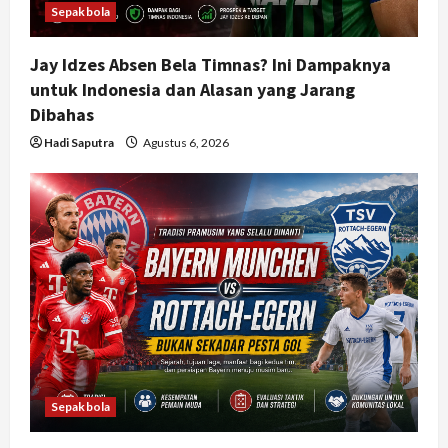
Sepakbola
Jay Idzes Absen Bela Timnas? Ini Dampaknya
untuk Indonesia dan Alasan yang Jarang
Dibahas
Hadi Saputra
Agustus 6, 2026
Sepakbola