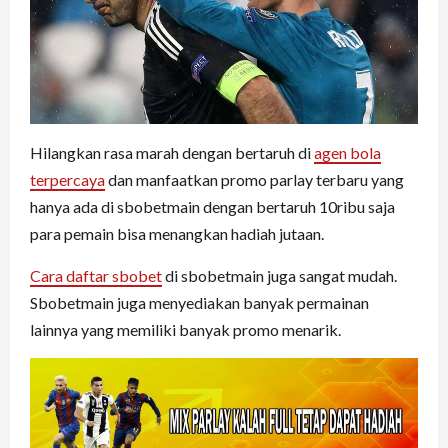
Hilangkan rasa marah dengan bertaruh di
agen bola
terpercaya
dan manfaatkan promo parlay terbaru yang
hanya ada di sbobetmain dengan bertaruh 10ribu saja
para pemain bisa menangkan hadiah jutaan.
Cara daftar sbobet
di sbobetmain juga sangat mudah.
Sbobetmain juga menyediakan banyak permainan
lainnya yang memiliki banyak promo menarik.