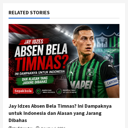
RELATED STORIES
Sepakbola
Jay Idzes Absen Bela Timnas? Ini Dampaknya
untuk Indonesia dan Alasan yang Jarang
Dibahas