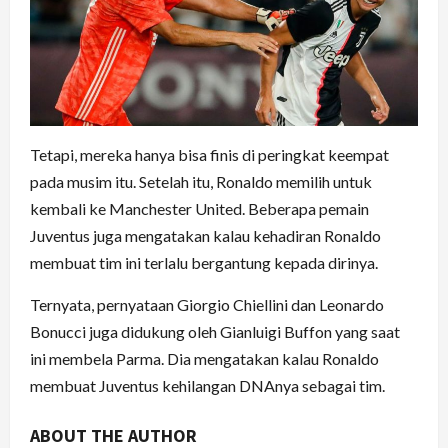
Tetapi, mereka hanya bisa finis di peringkat keempat
pada musim itu. Setelah itu, Ronaldo memilih untuk
kembali ke Manchester United. Beberapa pemain
Juventus juga mengatakan kalau kehadiran Ronaldo
membuat tim ini terlalu bergantung kepada dirinya.
Ternyata, pernyataan Giorgio Chiellini dan Leonardo
Bonucci juga didukung oleh Gianluigi Buffon yang saat
ini membela Parma. Dia mengatakan kalau Ronaldo
membuat Juventus kehilangan DNAnya sebagai tim.
ABOUT THE AUTHOR