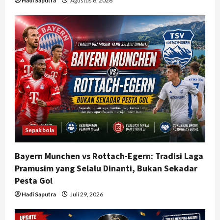
Hadi Saputra
Agustus 6, 2026
Sepakbola
Bayern Munchen vs Rottach-Egern: Tradisi Laga
Pramusim yang Selalu Dinanti, Bukan Sekadar
Pesta Gol
Hadi Saputra
Juli 29, 2026