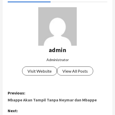
admin
Administrator
Visit Website
View All Posts
P
Previous:
o
Mbappe Akan Tampil Tanpa Neymar dan Mbappe
s
Next: