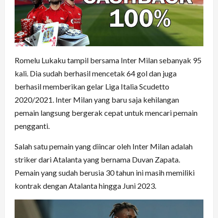
Romelu Lukaku tampil bersama Inter Milan sebanyak 95
kali. Dia sudah berhasil mencetak 64 gol dan juga
berhasil memberikan gelar Liga Italia Scudetto
2020/2021. Inter Milan yang baru saja kehilangan
pemain langsung bergerak cepat untuk mencari pemain
pengganti.
Salah satu pemain yang diincar oleh Inter Milan adalah
striker dari Atalanta yang bernama Duvan Zapata.
Pemain yang sudah berusia 30 tahun ini masih memiliki
kontrak dengan Atalanta hingga Juni 2023.