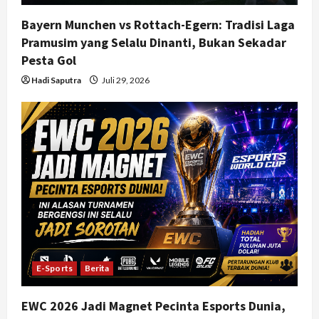
Bayern Munchen vs Rottach-Egern: Tradisi Laga
Pramusim yang Selalu Dinanti, Bukan Sekadar
Pesta Gol
Hadi Saputra
Juli 29, 2026
E-Sports
Berita
EWC 2026 Jadi Magnet Pecinta Esports Dunia,