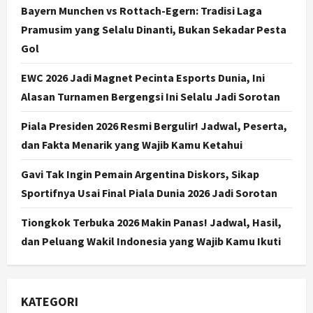
Bayern Munchen vs Rottach-Egern: Tradisi Laga
Pramusim yang Selalu Dinanti, Bukan Sekadar Pesta
Gol
EWC 2026 Jadi Magnet Pecinta Esports Dunia, Ini
Alasan Turnamen Bergengsi Ini Selalu Jadi Sorotan
Piala Presiden 2026 Resmi Bergulir! Jadwal, Peserta,
dan Fakta Menarik yang Wajib Kamu Ketahui
Gavi Tak Ingin Pemain Argentina Diskors, Sikap
Sportifnya Usai Final Piala Dunia 2026 Jadi Sorotan
Tiongkok Terbuka 2026 Makin Panas! Jadwal, Hasil,
dan Peluang Wakil Indonesia yang Wajib Kamu Ikuti
KATEGORI