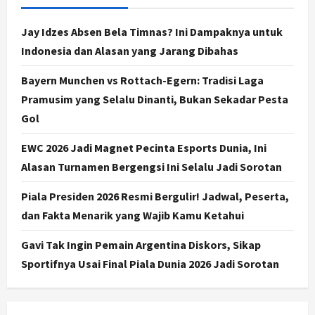
Sendiri
Jay Idzes Absen Bela Timnas? Ini Dampaknya untuk
Indonesia dan Alasan yang Jarang Dibahas
Bayern Munchen vs Rottach-Egern: Tradisi Laga
Pramusim yang Selalu Dinanti, Bukan Sekadar Pesta
Gol
EWC 2026 Jadi Magnet Pecinta Esports Dunia, Ini
Alasan Turnamen Bergengsi Ini Selalu Jadi Sorotan
Piala Presiden 2026 Resmi Bergulir! Jadwal, Peserta,
dan Fakta Menarik yang Wajib Kamu Ketahui
Gavi Tak Ingin Pemain Argentina Diskors, Sikap
Sportifnya Usai Final Piala Dunia 2026 Jadi Sorotan