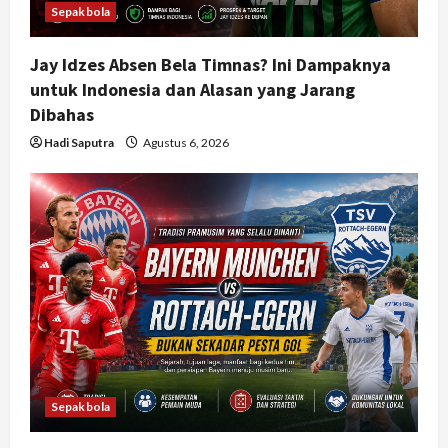
Sepakbola
Jay Idzes Absen Bela Timnas? Ini Dampaknya
untuk Indonesia dan Alasan yang Jarang
Dibahas
Hadi Saputra
Agustus 6, 2026
Sepakbola