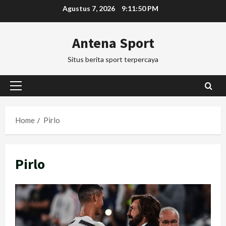
Skip
Agustus 7, 2026
9:11:50 PM
to
content
Antena Sport
Situs berita sport terpercaya
Primary
Menu
Home
Pirlo
Pirlo