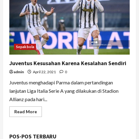
Udinese
Sepakbola
Juventus Kesusahan Karena Kesalahan Sendiri
admin
April 22, 2021
0
Juventus menghadapi Parma dalam pertandingan
lanjutan Liga Italia Serie A yang dilakukan di Stadion
Allianz pada hari...
Read
Read More
more
about
Juventus
Kesusahan
Karena
POS-POS TERBARU
Kesalahan