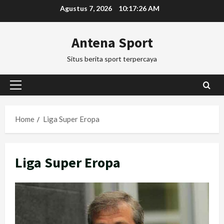
Skip
Agustus 7, 2026
10:17:26 AM
to
content
Antena Sport
Situs berita sport terpercaya
Primary
Menu
Home
Liga Super Eropa
Liga Super Eropa