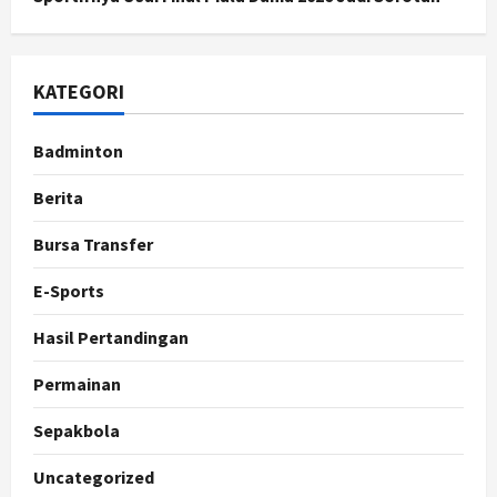
KATEGORI
Badminton
Berita
Bursa Transfer
E-Sports
Hasil Pertandingan
Permainan
Sepakbola
Uncategorized