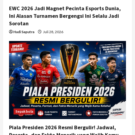
EWC 2026 Jadi Magnet Pecinta Esports Dunia,
Ini Alasan Turnamen Bergengsi Ini Selalu Jadi
Sorotan
Hadi Saputra
Juli 28, 2026
Sepakbola
Piala Presiden 2026 Resmi Bergulir! Jadwal,
Peserta, dan Fakta Menarik yang Wajib Kamu