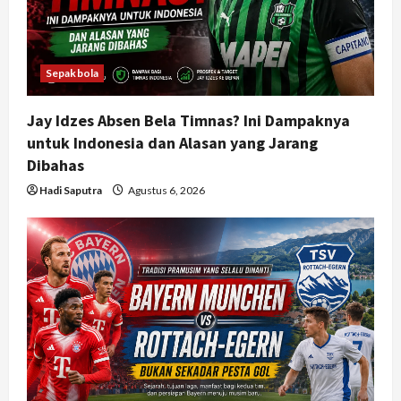
Sepakbola
Jay Idzes Absen Bela Timnas? Ini Dampaknya
untuk Indonesia dan Alasan yang Jarang
Dibahas
Hadi Saputra
Agustus 6, 2026