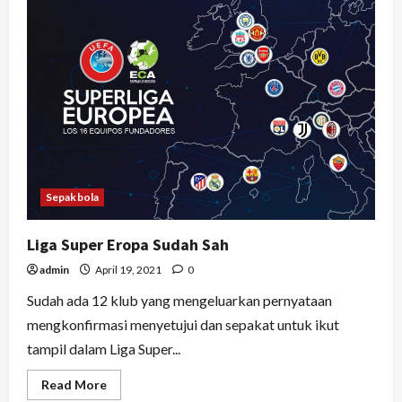
Tidak
Menyetujui
Liga
Super
Eropa
Sepakbola
Liga Super Eropa Sudah Sah
admin
April 19, 2021
0
Sudah ada 12 klub yang mengeluarkan pernyataan
mengkonfirmasi menyetujui dan sepakat untuk ikut
tampil dalam Liga Super...
Read
Read More
more