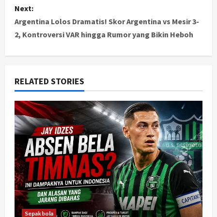
Next:
t
Argentina Lolos Dramatis! Skor Argentina vs Mesir 3-
2, Kontroversi VAR hingga Rumor yang Bikin Heboh
n
a
v
RELATED STORIES
i
g
a
t
i
o
Sepakbola