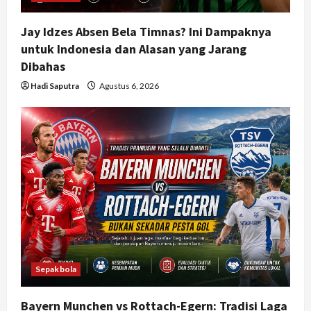
n
Jay Idzes Absen Bela Timnas? Ini Dampaknya
untuk Indonesia dan Alasan yang Jarang
Dibahas
Hadi Saputra
Agustus 6, 2026
Sepakbola
Bayern Munchen vs Rottach-Egern: Tradisi Laga