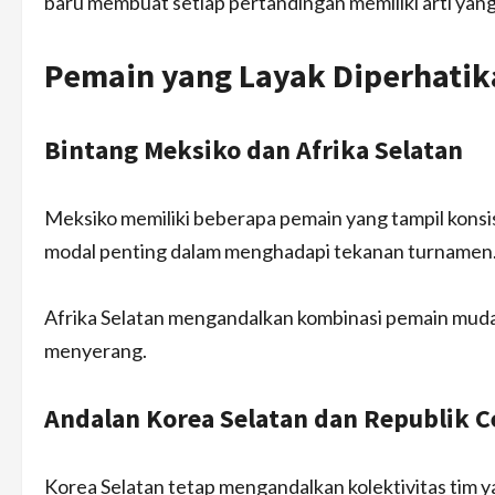
baru membuat setiap pertandingan memiliki arti yang
Pemain yang Layak Diperhatik
Bintang Meksiko dan Afrika Selatan
Meksiko memiliki beberapa pemain yang tampil konsi
modal penting dalam menghadapi tekanan turnamen
Afrika Selatan mengandalkan kombinasi pemain muda d
menyerang.
Andalan Korea Selatan dan Republik C
Korea Selatan tetap mengandalkan kolektivitas tim ya