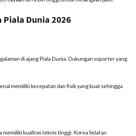
 Piala Dunia 2026
galaman di ajang Piala Dunia. Dukungan suporter yang
enal memiliki kecepatan dan fisik yang kuat sehingga
miliki kualitas teknis tinggi. Korea Selatan