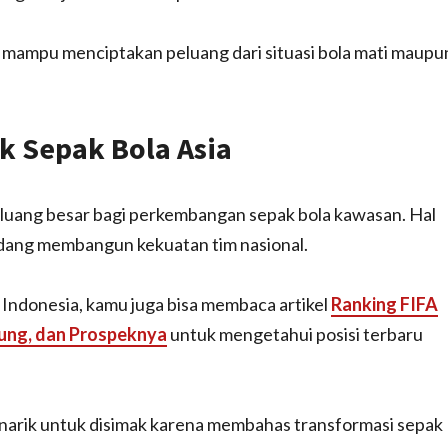
g mampu menciptakan peluang dari situasi bola mati maupu
k Sepak Bola Asia
luang besar bagi perkembangan sepak bola kawasan. Hal
sedang membangun kekuatan tim nasional.
Indonesia, kamu juga bisa membaca artikel
Ranking FIFA
kung, dan Prospeknya
untuk mengetahui posisi terbaru
narik untuk disimak karena membahas transformasi sepak