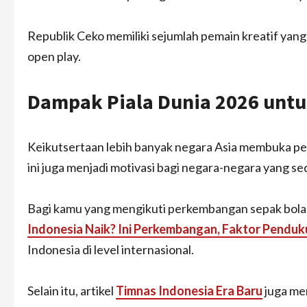
Republik Ceko memiliki sejumlah pemain kreatif yan
open play.
Dampak Piala Dunia 2026 untu
Keikutsertaan lebih banyak negara Asia membuka pe
ini juga menjadi motivasi bagi negara-negara yang 
Bagi kamu yang mengikuti perkembangan sepak bola 
Indonesia Naik? Ini Perkembangan, Faktor Pendu
Indonesia di level internasional.
Selain itu, artikel
Timnas Indonesia Era Baru
juga me