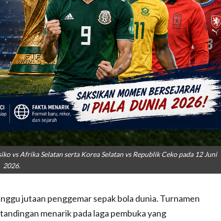
o vs Afrika Selatan serta Korea Selatan vs Republik Ceko pada 12 Juni
2026.
unggu jutaan penggemar sepak bola dunia. Turnamen
rtandingan menarik pada laga pembuka yang