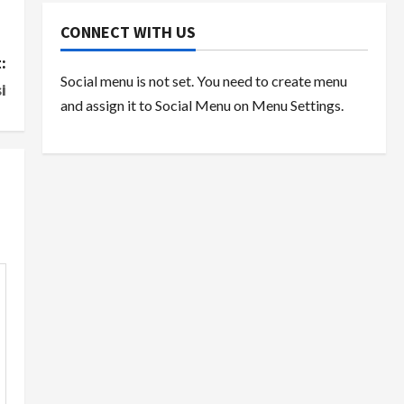
CONNECT WITH US
:
Social menu is not set. You need to create menu
i
and assign it to Social Menu on Menu Settings.