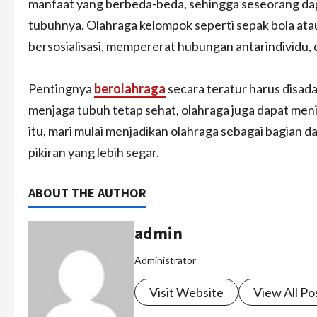
manfaat yang berbeda-beda, sehingga seseorang dapa
tubuhnya. Olahraga kelompok seperti sepak bola at
bersosialisasi, mempererat hubungan antarindividu,
Pentingnya
berolahraga
secara teratur harus disada
menjaga tubuh tetap sehat, olahraga juga dapat meni
itu, mari mulai menjadikan olahraga sebagai bagian d
pikiran yang lebih segar.
ABOUT THE AUTHOR
admin
Administrator
Visit Website
View All Po