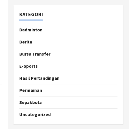
KATEGORI
Badminton
Berita
Bursa Transfer
E-Sports
Hasil Pertandingan
Permainan
Sepakbola
Uncategorized