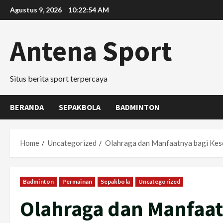
Skip
Agustus 9, 2026
10:22:55 AM
to
content
Antena Sport
Situs berita sport terpercaya
BERANDA
SEPAKBOLA
BADMINTON
Home
Uncategorized
Olahraga dan Manfaatnya bagi Kes
Badminton
Permainan
Sepakbola
Uncategorized
Olahraga dan Manfaat