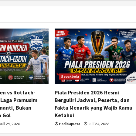
Sepakbola
en vs Rottach-
Piala Presiden 2026 Resmi
i Laga Pramusim
Bergulir! Jadwal, Peserta, dan
inanti, Bukan
Fakta Menarik yang Wajib Kamu
a Gol
Ketahui
Juli 29, 2026
Hadi Saputra
Juli 24, 2026