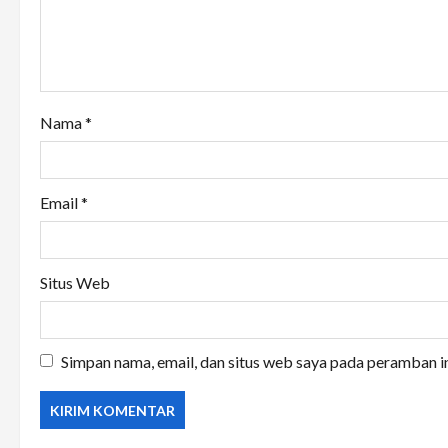
a
t
i
o
Nama
*
n
Email
*
Situs Web
Simpan nama, email, dan situs web saya pada peramban i