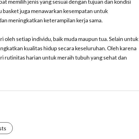
t memilih jenis yang sesuai dengan tujuan dan kondisi
au basket juga menawarkan kesempatan untuk
 dan meningkatkan keterampilan kerja sama.
ri oleh setiap individu, baik muda maupun tua. Selain untuk
ngkatkan kualitas hidup secara keseluruhan. Oleh karena
ari rutinitas harian untuk meraih tubuh yang sehat dan
sts