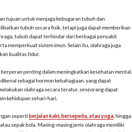
an tujuan untuk menjaga kebugaran tubuh dan
libatkan tubuh secara fisik, tetapi juga dapat memberikan
hraga, tubuh dapat terhindar dari berbagai penyakit
erta memperkuat sistem imun. Selain itu, olahraga juga
n kualitas tidur.
a berperan penting dalam meningkatkan kesehatan mental.
g dikenal sebagai hormon kebahagiaan, yang dapat
melakukan olahraga secara teratur, seseorang dapat
lam kehidupan sehari-hari.
ingan seperti
berjalan kaki, bersepeda, atau yoga
, hingga
, atau sepak bola. Masing-masing jenis olahraga memiliki