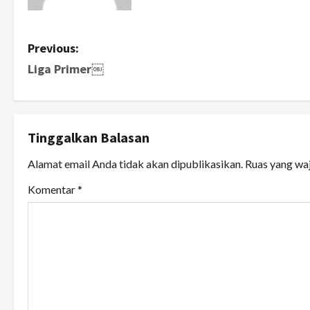
P
Previous:
Liga Primer￼
o
s
t
Tinggalkan Balasan
n
Alamat email Anda tidak akan dipublikasikan.
Ruas yang waj
Komentar
*
a
v
i
g