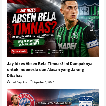
Sepakbola
Jay Idzes Absen Bela Timnas? Ini Dampaknya
untuk Indonesia dan Alasan yang Jarang
Dibahas
Hadi Saputra
Agustus 6, 2026