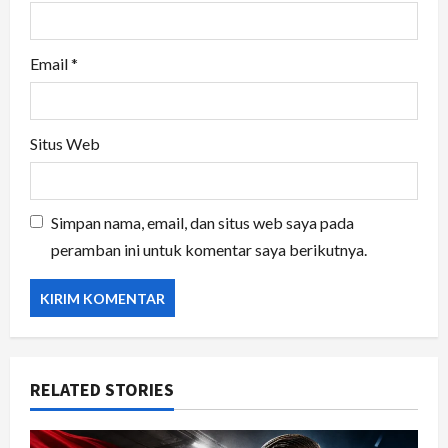
Email
*
Situs Web
Simpan nama, email, dan situs web saya pada
peramban ini untuk komentar saya berikutnya.
RELATED STORIES