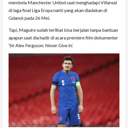
membela Manchester United saat menghadapi Villareal
di laga final Liga Eropa nanti yang akan diadakan di
Gdansk pada 26 Mei.
Tapi, Maguire sudah terlihat bisa berjalan tanpa bantuan
apapun saat dia hadir di acara premiere film dokumenter
‘Sir Alex Ferguson: Never Give In’.