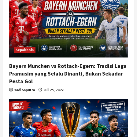
Sepakbola
Bayern Munchen vs Rottach-Egern: Tradisi Laga
Pramusim yang Selalu Dinanti, Bukan Sekadar
Pesta Gol
Hadi Saputra
Juli 29, 2026