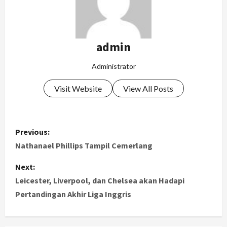
admin
Administrator
Visit Website
View All Posts
P
Previous:
o
Nathanael Phillips Tampil Cemerlang
s
Next:
Leicester, Liverpool, dan Chelsea akan Hadapi
t
Pertandingan Akhir Liga Inggris
n