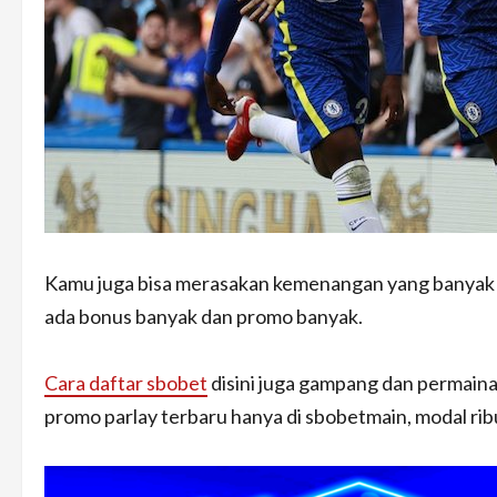
Kamu juga bisa merasakan kemenangan yang banyak
ada bonus banyak dan promo banyak.
Cara daftar sbobet
disini juga gampang dan permainan
promo parlay terbaru hanya di sbobetmain, modal rib