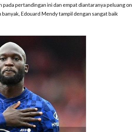
pada pertandingan ini dan empat diantaranya peluang on
ih banyak, Edouard Mendy tampil dengan sangat baik