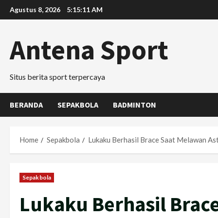
Skip
Agustus 8, 2026
5:15:12 AM
to
content
Antena Sport
Situs berita sport terpercaya
BERANDA
SEPAKBOLA
BADMINTON
Home
Sepakbola
Lukaku Berhasil Brace Saat Melawan As
Sepakbola
Lukaku Berhasil Brac