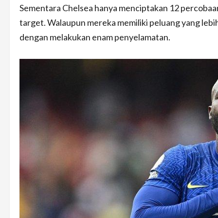
Sementara Chelsea hanya menciptakan 12 percobaan 
target. Walaupun mereka memiliki peluang yang leb
dengan melakukan enam penyelamatan.