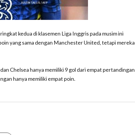
ingkat kedua di klasemen Liga Inggris pada musim ini
 poin yang sama dengan Manchester United, tetapi mereka
 dan Chelsea hanya memiliki 9 gol dari empat pertandingan
ngan hanya memiliki empat poin.