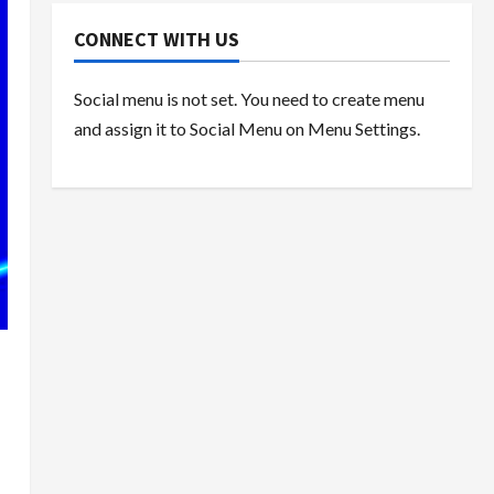
CONNECT WITH US
Social menu is not set. You need to create menu
and assign it to Social Menu on Menu Settings.