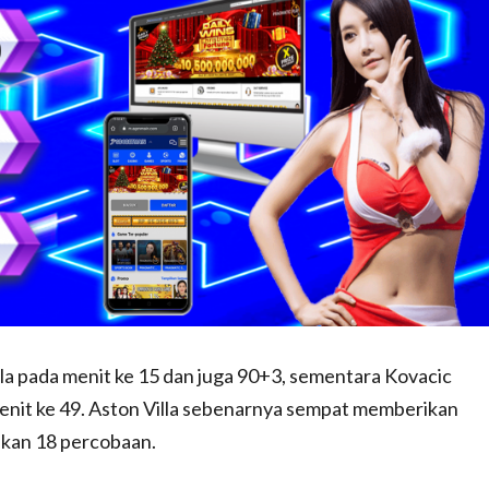
a pada menit ke 15 dan juga 90+3, sementara Kovacic
enit ke 49. Aston Villa sebenarnya sempat memberikan
kan 18 percobaan.