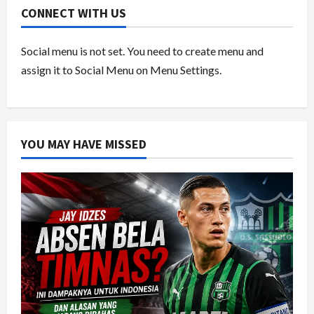
CONNECT WITH US
Social menu is not set. You need to create menu and
assign it to Social Menu on Menu Settings.
YOU MAY HAVE MISSED