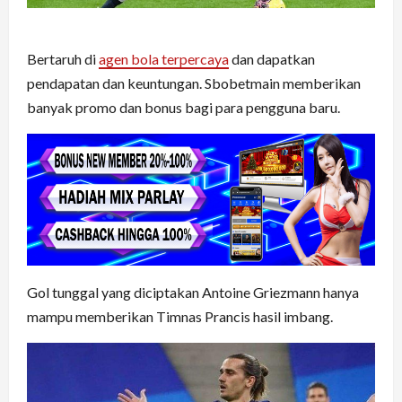
Bertaruh di
agen bola terpercaya
dan dapatkan
pendapatan dan keuntungan. Sbobetmain memberikan
banyak promo dan bonus bagi para pengguna baru.
Gol tunggal yang diciptakan Antoine Griezmann hanya
mampu memberikan Timnas Prancis hasil imbang.