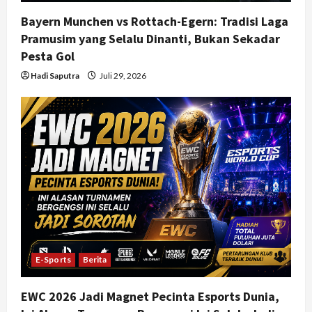
Bayern Munchen vs Rottach-Egern: Tradisi Laga
Pramusim yang Selalu Dinanti, Bukan Sekadar
Pesta Gol
Hadi Saputra
Juli 29, 2026
E-Sports
Berita
EWC 2026 Jadi Magnet Pecinta Esports Dunia,