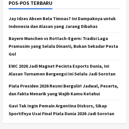
POS-POS TERBARU
Jay Idzes Absen Bela Timnas? Ini Dampaknya untuk
Indonesia dan Alasan yang Jarang Dibahas
Bayern Munchen vs Rottach-Egern: Tradisi Laga
Pramusim yang Selalu Dinanti, Bukan Sekadar Pesta
Gol
EWC 2026 Jadi Magnet Pecinta Esports Dunia, Ini
Alasan Turnamen Bergengsi Ini Selalu Jadi Sorotan
Piala Presiden 2026 Resmi Bergulir! Jadwal, Peserta,
dan Fakta Menarik yang Wajib Kamu Ketahui
Gavi Tak Ingin Pemain Argentina Diskors, Sikap
Sportifnya Usai Final Piala Dunia 2026 Jadi Sorotan