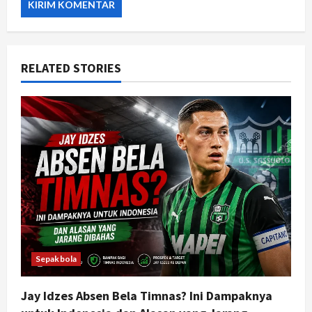
RELATED STORIES
Sepakbola
Jay Idzes Absen Bela Timnas? Ini Dampaknya