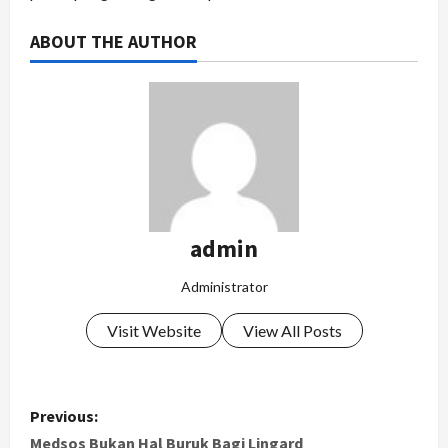
ABOUT THE AUTHOR
admin
Administrator
Visit Website
View All Posts
P
Previous:
Medsos Bukan Hal Buruk Bagi Lingard