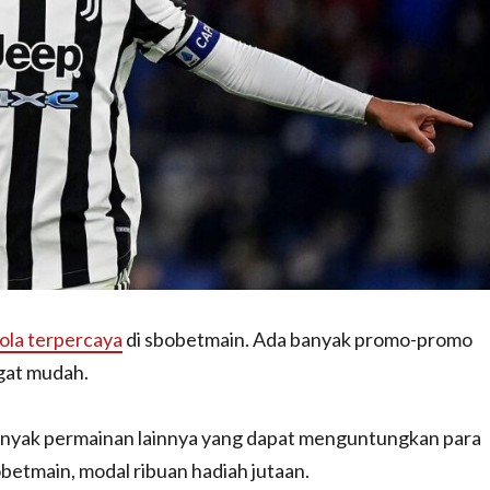
ola terpercaya
di sbobetmain. Ada banyak promo-promo
gat mudah.
 banyak permainan lainnya yang dapat menguntungkan para
betmain, modal ribuan hadiah jutaan.