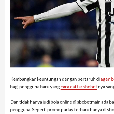
Kembangkan keuntungan dengan bertaruh di
agen b
bagi pengguna baru yang
cara daftar sbobet
nya san
Dan tidak hanya judi bola online di sbobetmain ada
pengguna. Seperti promo parlay terbaru hanya di sbo