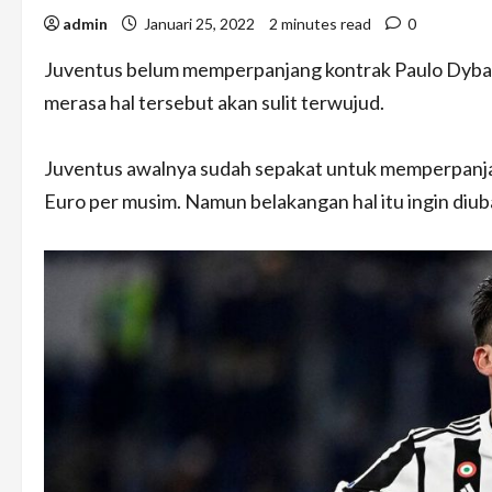
admin
Januari 25, 2022
2 minutes read
0
Juventus belum memperpanjang kontrak Paulo Dybala
merasa hal tersebut akan sulit terwujud.
Juventus awalnya sudah sepakat untuk memperpanjan
Euro per musim. Namun belakangan hal itu ingin diub