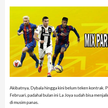
Akibatnya, Dybala hingga kini belum teken kontrak. 
Februari, padahal bulan ini La Joya sudah bisa menjal
di musim panas.