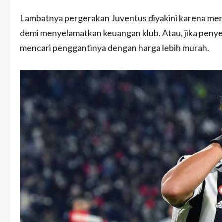
Lambatnya pergerakan Juventus diyakini karena mer
demi menyelamatkan keuangan klub. Atau, jika penye
mencari penggantinya dengan harga lebih murah.