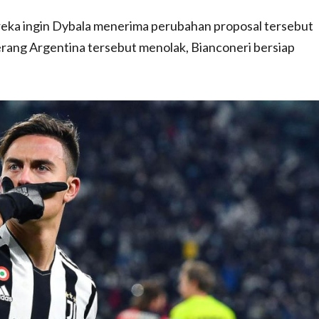
eka ingin Dybala menerima perubahan proposal tersebut
rang Argentina tersebut menolak, Bianconeri bersiap