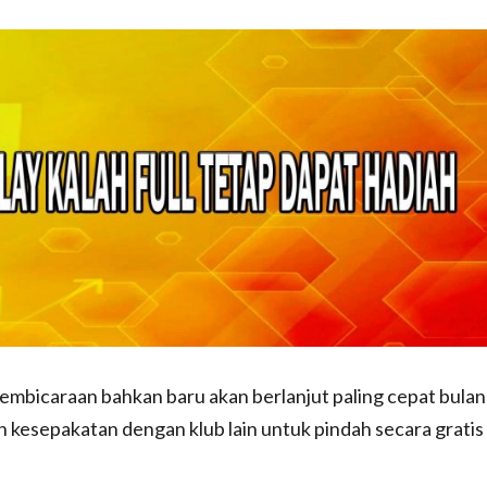
Pembicaraan bahkan baru akan berlanjut paling cepat bulan
in kesepakatan dengan klub lain untuk pindah secara gratis