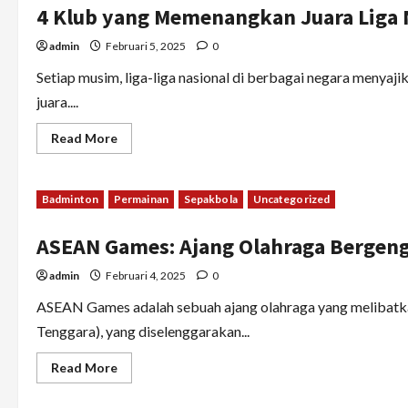
Piala
4 Klub yang Memenangkan Juara Liga 
Dunia
admin
Februari 5, 2025
0
Setiap musim, liga-liga nasional di berbagai negara menyaji
juara....
Read
Read More
more
about
4
Klub
Badminton
Permainan
Sepakbola
Uncategorized
yang
Memenangkan
Juara
Liga
ASEAN Games: Ajang Olahraga Bergengs
Nasional
admin
Februari 4, 2025
0
ASEAN Games adalah sebuah ajang olahraga yang melibatk
Tenggara), yang diselenggarakan...
Read
Read More
more
about
ASEAN