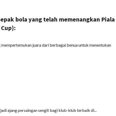
b sepak bola yang telah memenangkan Piala
 Cup):
ng mempertemukan juara dari berbagai benua untuk menentukan
jadi ajang persaingan sengit bagi klub-klub terbaik di...