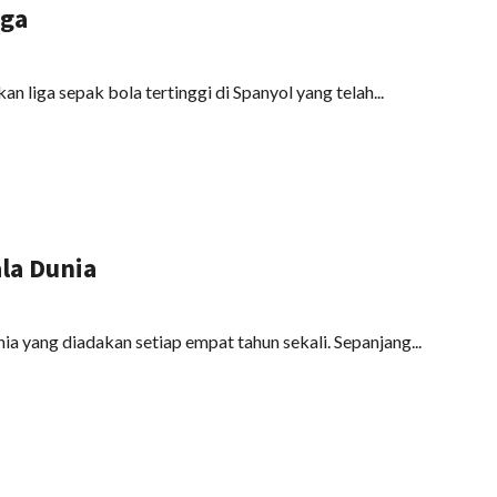
iga
n liga sepak bola tertinggi di Spanyol yang telah...
la Dunia
ia yang diadakan setiap empat tahun sekali. Sepanjang...