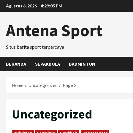
Skip
Agustus 6, 2026
4:29:06 PM
to
content
Antena Sport
Situs berita sport terpercaya
BERANDA
SEPAKBOLA
BADMINTON
Home
Uncategorized
Page 3
Uncategorized
Badminton
Permainan
Sepakbola
Uncategorized