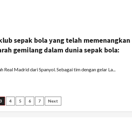
 klub sepak bola yang telah memenangkan
arah gemilang dalam dunia sepak bola:
h Real Madrid dari Spanyol. Sebagai tim dengan gelar La...
3
4
5
6
7
Next