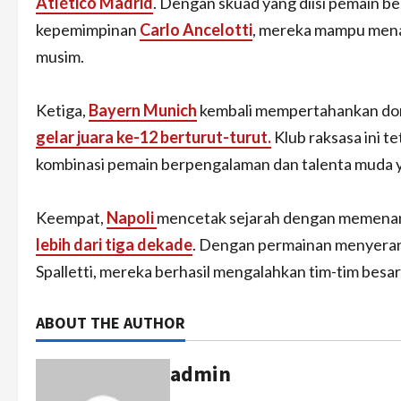
Atlético Madrid
. Dengan skuad yang diisi pemain b
kepemimpinan
Carlo Ancelotti
, mereka mampu menam
musim.
Ketiga,
Bayern Munich
kembali mempertahankan dom
gelar juara ke-12 berturut-turut.
Klub raksasa ini t
kombinasi pemain berpengalaman dan talenta muda 
Keempat,
Napoli
mencetak sejarah dengan memena
lebih dari tiga dekade
. Dengan permainan menyerang
Spalletti, mereka berhasil mengalahkan tim-tim besar 
ABOUT THE AUTHOR
admin