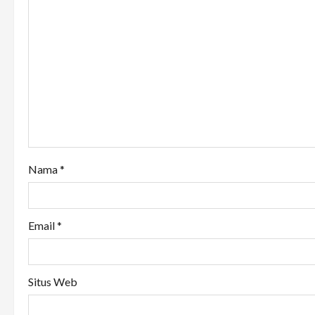
i
g
a
t
i
o
Nama
*
n
Email
*
Situs Web