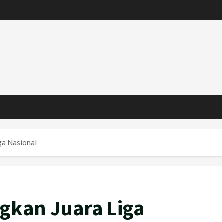
ga Nasional
gkan Juara Liga