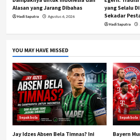
Alasan yang Jarang Dibahas
yang Selalu D
Sekadar Pest
Hadi Saputra
Agustus 6, 2026
Hadi Saputra
YOU MAY HAVE MISSED
Sepakbola
Sepakbola
Jay Idzes Absen Bela Timnas? Ini
Bayern Mu