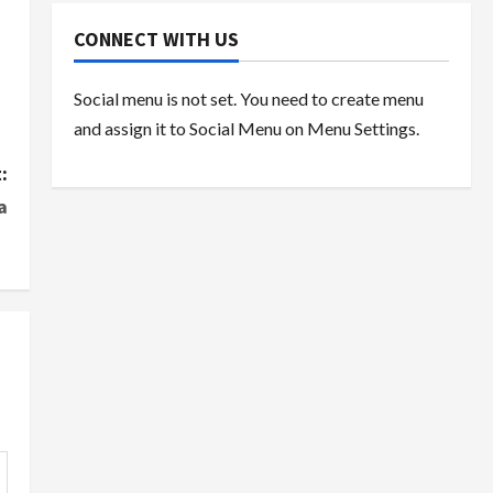
CONNECT WITH US
Social menu is not set. You need to create menu
and assign it to Social Menu on Menu Settings.
:
a