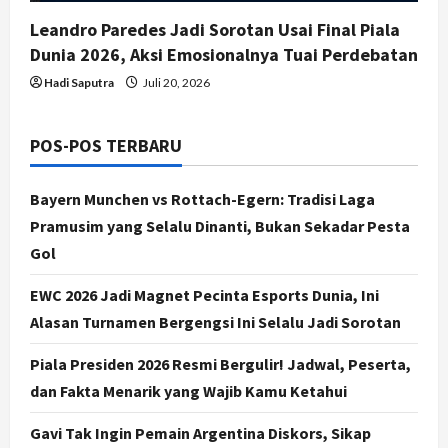
Leandro Paredes Jadi Sorotan Usai Final Piala
Dunia 2026, Aksi Emosionalnya Tuai Perdebatan
Hadi Saputra
Juli 20, 2026
POS-POS TERBARU
Bayern Munchen vs Rottach-Egern: Tradisi Laga
Pramusim yang Selalu Dinanti, Bukan Sekadar Pesta
Gol
EWC 2026 Jadi Magnet Pecinta Esports Dunia, Ini
Alasan Turnamen Bergengsi Ini Selalu Jadi Sorotan
Piala Presiden 2026 Resmi Bergulir! Jadwal, Peserta,
dan Fakta Menarik yang Wajib Kamu Ketahui
Gavi Tak Ingin Pemain Argentina Diskors, Sikap