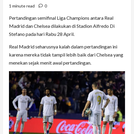
1 minute read
0
Pertandingan semifinal Liga Champions antara Real
Madrid dan Chelsea dilakukan di Stadion Alfredo Di
Stefano pada hari Rabu 28 April.
Real Madrid seharusnya kalah dalam pertandingan ini
karena mereka tidak tampil lebih baik dari Chelsea yang
menekan sejak menit awal pertandingan.