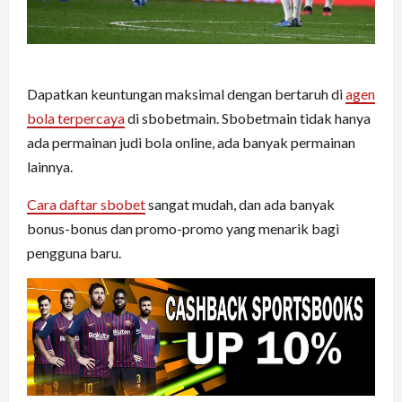
Dapatkan keuntungan maksimal dengan bertaruh di
agen
bola terpercaya
di sbobetmain. Sbobetmain tidak hanya
ada permainan judi bola online, ada banyak permainan
lainnya.
Cara daftar sbobet
sangat mudah, dan ada banyak
bonus-bonus dan promo-promo yang menarik bagi
pengguna baru.