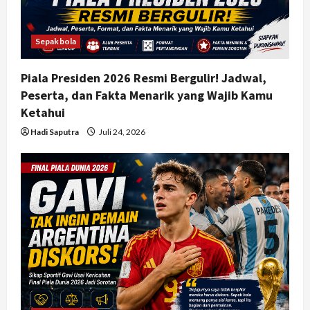
Sepakbola
Piala Presiden 2026 Resmi Bergulir! Jadwal,
Peserta, dan Fakta Menarik yang Wajib Kamu
Ketahui
Hadi Saputra
Juli 24, 2026