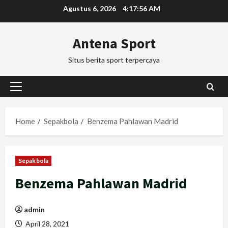
Skip
Agustus 6, 2026
4:17:57 AM
to
content
Antena Sport
Situs berita sport terpercaya
Primary
Menu
Home
Sepakbola
Benzema Pahlawan Madrid
Sepakbola
Benzema Pahlawan Madrid
admin
April 28, 2021