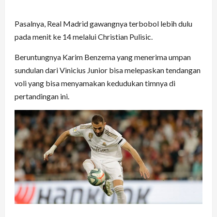
Pasalnya, Real Madrid gawangnya terbobol lebih dulu
pada menit ke 14 melalui Christian Pulisic.
Beruntungnya Karim Benzema yang menerima umpan
sundulan dari Vinicius Junior bisa melepaskan tendangan
voli yang bisa menyamakan kedudukan timnya di
pertandingan ini.