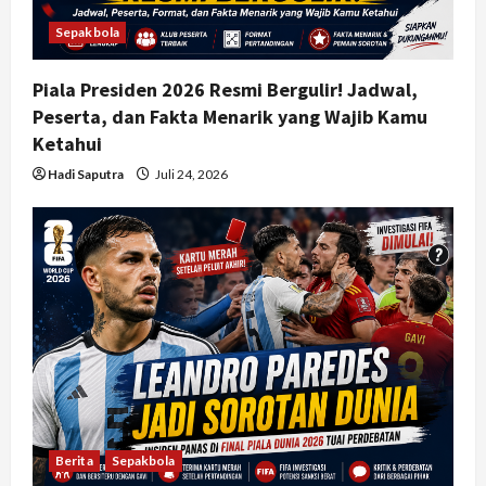
Sepakbola
Piala Presiden 2026 Resmi Bergulir! Jadwal,
Peserta, dan Fakta Menarik yang Wajib Kamu
Ketahui
Hadi Saputra
Juli 24, 2026
Berita
Sepakbola