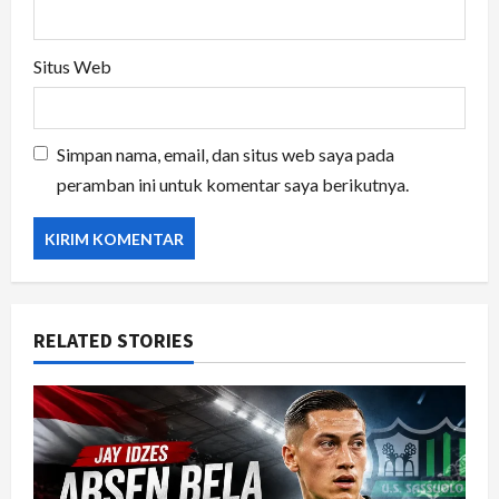
Situs Web
Simpan nama, email, dan situs web saya pada
peramban ini untuk komentar saya berikutnya.
RELATED STORIES