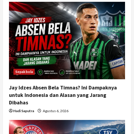
Sepakbola
Jay Idzes Absen Bela Timnas? Ini Dampaknya
untuk Indonesia dan Alasan yang Jarang
Dibahas
Hadi Saputra
Agustus 6, 2026