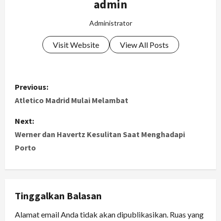
admin
Administrator
Visit Website
View All Posts
P
Previous:
o
Atletico Madrid Mulai Melambat
s
Next:
Werner dan Havertz Kesulitan Saat Menghadapi
t
Porto
n
a
Tinggalkan Balasan
v
Alamat email Anda tidak akan dipublikasikan.
Ruas yang