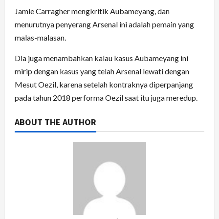
Jamie Carragher mengkritik Aubameyang, dan
menurutnya penyerang Arsenal ini adalah pemain yang
malas-malasan.
Dia juga menambahkan kalau kasus Aubameyang ini
mirip dengan kasus yang telah Arsenal lewati dengan
Mesut Oezil, karena setelah kontraknya diperpanjang
pada tahun 2018 performa Oezil saat itu juga meredup.
ABOUT THE AUTHOR