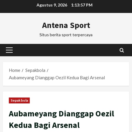
Skip
Agustus 9, 2026
1:13:58 PM
to
content
Antena Sport
Situs berita sport terpercaya
Primary
Menu
Home
Sepakbola
Aubameyang Dianggap Oezil Kedua Bagi Arsenal
Sepakbola
Aubameyang Dianggap Oezil
Kedua Bagi Arsenal