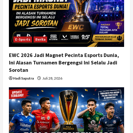
E-Sports
Berita
EWC 2026 Jadi Magnet Pecinta Esports Dunia,
Ini Alasan Turnamen Bergengsi Ini Selalu Jadi
Sorotan
Hadi Saputra
Juli 28, 2026