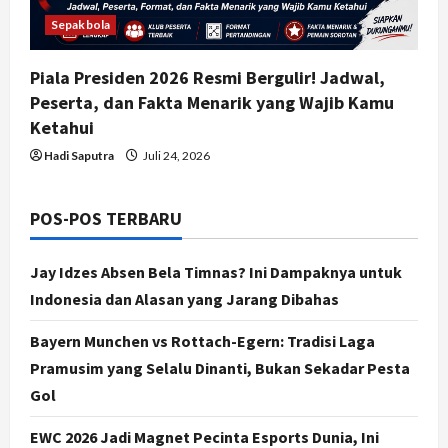
Sepakbola
Piala Presiden 2026 Resmi Bergulir! Jadwal,
Peserta, dan Fakta Menarik yang Wajib Kamu
Ketahui
Hadi Saputra
Juli 24, 2026
POS-POS TERBARU
Jay Idzes Absen Bela Timnas? Ini Dampaknya untuk
Indonesia dan Alasan yang Jarang Dibahas
Bayern Munchen vs Rottach-Egern: Tradisi Laga
Pramusim yang Selalu Dinanti, Bukan Sekadar Pesta
Gol
EWC 2026 Jadi Magnet Pecinta Esports Dunia, Ini