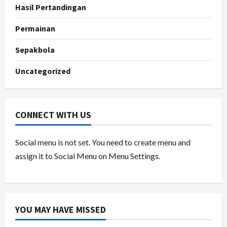
Hasil Pertandingan
Permainan
Sepakbola
Uncategorized
CONNECT WITH US
Social menu is not set. You need to create menu and
assign it to Social Menu on Menu Settings.
YOU MAY HAVE MISSED