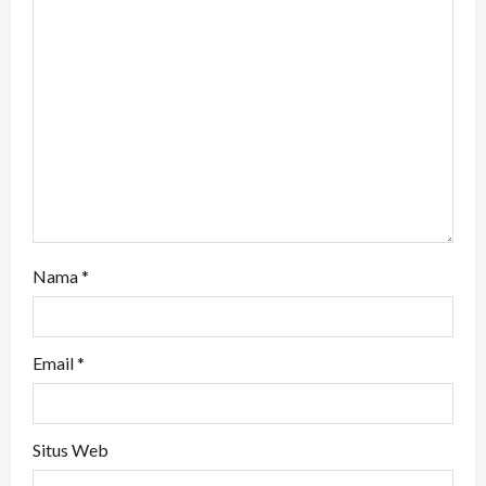
a
t
i
o
n
Nama
*
Email
*
Situs Web