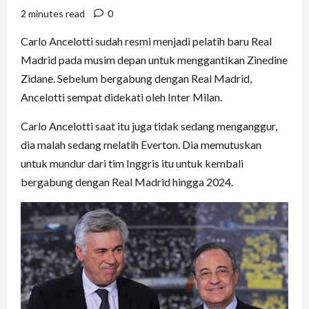
2 minutes read
0
Carlo Ancelotti sudah resmi menjadi pelatih baru Real
Madrid pada musim depan untuk menggantikan Zinedine
Zidane. Sebelum bergabung dengan Real Madrid,
Ancelotti sempat didekati oleh Inter Milan.
Carlo Ancelotti saat itu juga tidak sedang menganggur,
dia malah sedang melatih Everton. Dia memutuskan
untuk mundur dari tim Inggris itu untuk kembali
bergabung dengan Real Madrid hingga 2024.