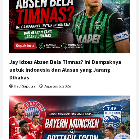
Sepakbola
Jay Idzes Absen Bela Timnas? Ini Dampaknya
untuk Indonesia dan Alasan yang Jarang
Dibahas
Hadi Saputra
Agustus 6, 2026