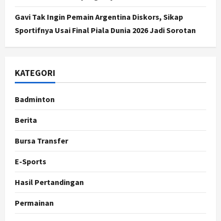
Gavi Tak Ingin Pemain Argentina Diskors, Sikap
Sportifnya Usai Final Piala Dunia 2026 Jadi Sorotan
KATEGORI
Badminton
Berita
Bursa Transfer
E-Sports
Hasil Pertandingan
Permainan