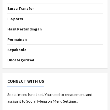
Bursa Transfer
E-Sports
Hasil Pertandingan
Permainan
Sepakbola
Uncategorized
CONNECT WITH US
Social menu is not set. You need to create menu and
assign it to Social Menu on Menu Settings.