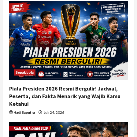
Sepakbola
Piala Presiden 2026 Resmi Bergulir! Jadwal,
Peserta, dan Fakta Menarik yang Wajib Kamu
Ketahui
Hadi Saputra
Juli 24, 2026