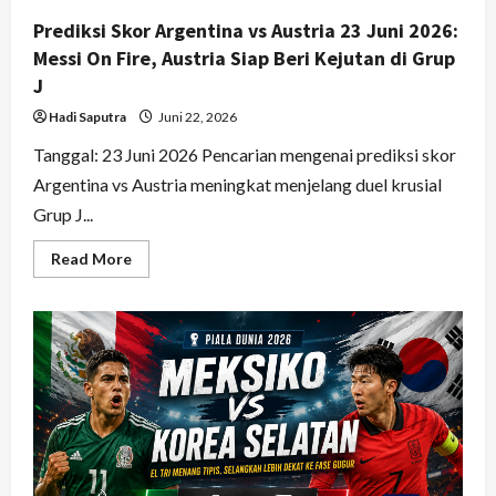
Prediksi Skor Argentina vs Austria 23 Juni 2026:
Messi On Fire, Austria Siap Beri Kejutan di Grup
J
Hadi Saputra
Juni 22, 2026
Tanggal: 23 Juni 2026 Pencarian mengenai prediksi skor
Argentina vs Austria meningkat menjelang duel krusial
Grup J...
Read
Read More
more
about
Prediksi
Skor
Argentina
vs
Austria
23
Juni
2026:
Messi
On
Fire,
Austria
Siap