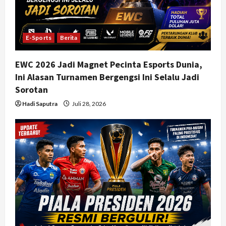
E-Sports
Berita
EWC 2026 Jadi Magnet Pecinta Esports Dunia,
Ini Alasan Turnamen Bergengsi Ini Selalu Jadi
Sorotan
Hadi Saputra
Juli 28, 2026