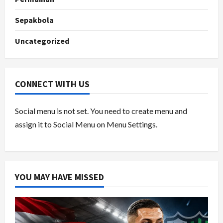
Sepakbola
Uncategorized
CONNECT WITH US
Social menu is not set. You need to create menu and
assign it to Social Menu on Menu Settings.
YOU MAY HAVE MISSED