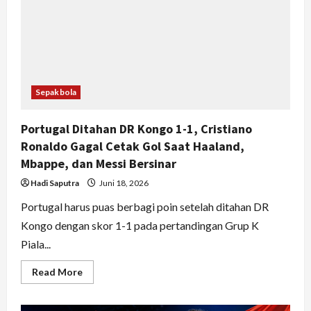
1-
0,
Selangkah
Lebih
Dekat
ke
Fase
Gugur
Sepakbola
Portugal Ditahan DR Kongo 1-1, Cristiano
Ronaldo Gagal Cetak Gol Saat Haaland,
Mbappe, dan Messi Bersinar
Hadi Saputra
Juni 18, 2026
Portugal harus puas berbagi poin setelah ditahan DR
Kongo dengan skor 1-1 pada pertandingan Grup K
Piala...
Read
Read More
more
about
Portugal
Ditahan