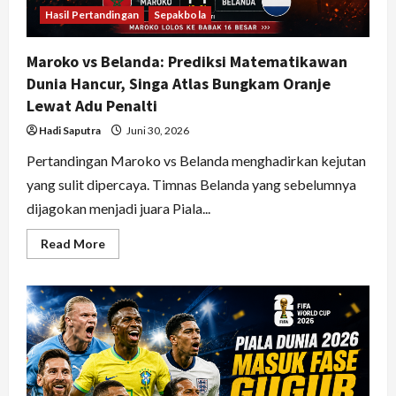
Hasil Pertandingan
Sepakbola
Maroko vs Belanda: Prediksi Matematikawan
Dunia Hancur, Singa Atlas Bungkam Oranje
Lewat Adu Penalti
Hadi Saputra
Juni 30, 2026
Pertandingan Maroko vs Belanda menghadirkan kejutan
yang sulit dipercaya. Timnas Belanda yang sebelumnya
dijagokan menjadi juara Piala...
Read
Read More
more
about
Maroko
vs
Belanda:
Prediksi
Matematikawan
Dunia
Hancur,
Singa
Atlas
Bungkam