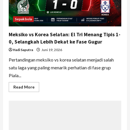
Beri
Kejutan
di
Grup
J
Sepakbola
Meksiko vs Korea Selatan: El Tri Menang Tipis 1-
0, Selangkah Lebih Dekat ke Fase Gugur
Hadi Saputra
Juni 19, 2026
Pertandingan meksiko vs korea selatan menjadi salah
satu laga yang paling menarik perhatian di fase grup
Piala...
Read
Read More
more
about
Meksiko
vs
Korea
Selatan:
El
Tri
Menang
Tipis