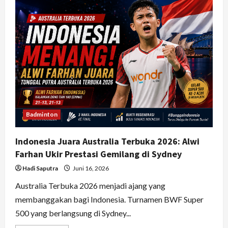
DR
Kongo
1-
1,
Cristiano
Ronaldo
Gagal
Cetak
Gol
Saat
Haaland,
Mbappe,
dan
Messi
Bersinar
Badminton
Indonesia Juara Australia Terbuka 2026: Alwi
Farhan Ukir Prestasi Gemilang di Sydney
Hadi Saputra
Juni 16, 2026
Australia Terbuka 2026 menjadi ajang yang
membanggakan bagi Indonesia. Turnamen BWF Super
500 yang berlangsung di Sydney...