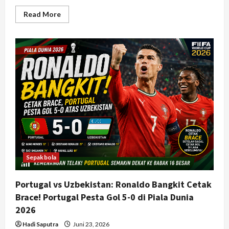
Read
Read More
more
about
Skotlandia
vs
Brazil:
Samba
Menang
3-
0,
Brasil
Tunjukkan
Kelas
di
Grup
C
Piala
Dunia
2026
Sepakbola
Portugal vs Uzbekistan: Ronaldo Bangkit Cetak
Brace! Portugal Pesta Gol 5-0 di Piala Dunia
2026
Hadi Saputra
Juni 23, 2026